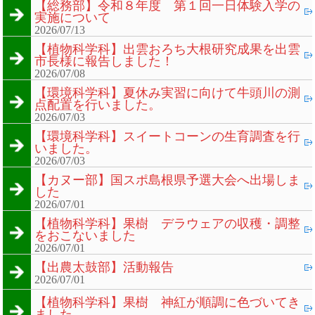
【総務部】令和８年度 第１回一日体験入学の
実施について
2026/07/13
【植物科学科】出雲おろち大根研究成果を出雲
市長様に報告しました！
2026/07/08
【環境科学科】夏休み実習に向けて牛頭川の測
点配置を行いました。
2026/07/03
【環境科学科】スイートコーンの生育調査を行
いました。
2026/07/03
【カヌー部】国スポ島根県予選大会へ出場しま
した
2026/07/01
【植物科学科】果樹 デラウェアの収穫・調整
をおこないました
2026/07/01
【出農太鼓部】活動報告
2026/07/01
【植物科学科】果樹 神紅が順調に色づいてき
ました