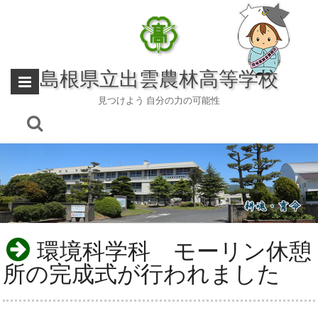
Skip
to
content
島根県立出雲農林高等学校
見つけよう 自分の力の可能性
環境科学科 モーリン休憩
所の完成式が行われました