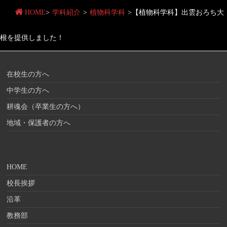
HOME
>
学科紹介
>
植物科学科
>
【植物科学科】出雲おろち大
根を提供しました！
在校生の方へ
中学生の方へ
耕魂会（卒業生の方へ）
地域・保護者の方へ
HOME
校長挨拶
沿革
教務部