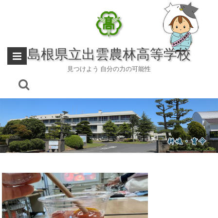
Skip
to
content
島根県立出雲農林高等学校
見つけよう 自分の力の可能性