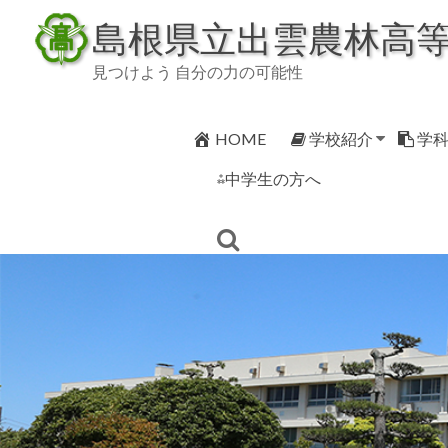
Skip
島根県立出雲農林高
to
content
見つけよう 自分の力の可能性
HOME
学校紹介
学
⁂中学生の方へ