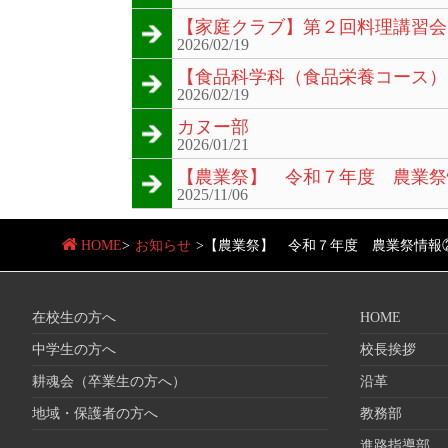
【家庭クラブ】第２回料理講習会
2026/02/19
【食品科学科（食品栄養コース）
2026/02/19
カヌー部
2026/01/21
【農業祭】 令和７年度 農業祭
2025/11/06
HOME
>
お知らせ
>
【農業祭】 令和７年度 農業祭情報
在校生の方へ
HOME
中学生の方へ
校長挨拶
耕魂会（卒業生の方へ）
沿革
地域・保護者の方へ
教務部
進路指導部