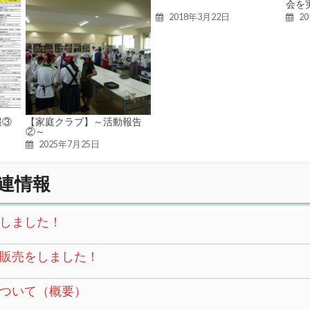
会を
2018年3月22日
2
報③
【家庭クラブ】～活動報告
②～
2025年7月25日
連情報
しました！
販売をしました！
ついて（概要）