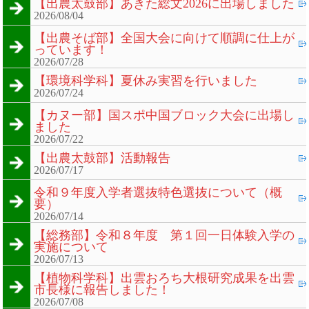
【出農太鼓部】あきた総文2026に出場しました
2026/08/04
【出農そば部】全国大会に向けて順調に仕上が
っています！
2026/07/28
【環境科学科】夏休み実習を行いました
2026/07/24
【カヌー部】国スポ中国ブロック大会に出場し
ました
2026/07/22
【出農太鼓部】活動報告
2026/07/17
令和９年度入学者選抜特色選抜について（概
要）
2026/07/14
【総務部】令和８年度 第１回一日体験入学の
実施について
2026/07/13
【植物科学科】出雲おろち大根研究成果を出雲
市長様に報告しました！
2026/07/08