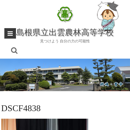
Skip
to
content
島根県立出雲農林高等学校
見つけよう 自分の力の可能性
DSCF4838