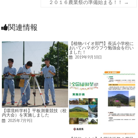
２０１６農業祭の準備始まる！！
→
関連情報
【植物バイオ部門】長浜小学校に
おいてハマボウフウ勉強会を行い
ました！
2019年9月10日
【環境科学科】平板測量競技（校
内大会）を実施しました
2025年7月9日