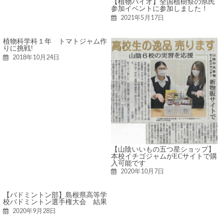
【植物バイオ】全国植樹祭の県民
参加イベントに参加しました！
2021年5月17日
植物科学科１年 トマトジャム作
りに挑戦!
2018年10月24日
【山陰いいもの五つ星ショップ】
本校イチゴジャムがECサイトで購
入可能です
2020年10月7日
【バドミントン部】島根県高等学
校バドミントン選手権大会 結果
2020年9月28日