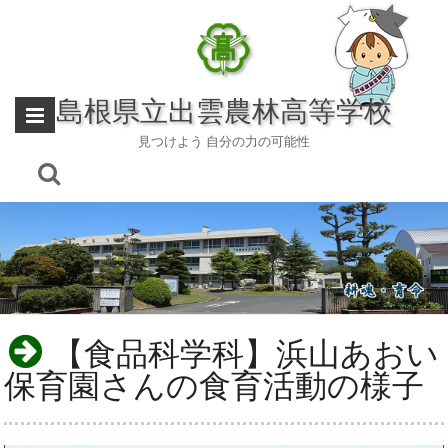
Skip
to
content
島根県立出雲農林高等学校
見つけよう 自分の力の可能性
【食品科学科】浜山あおい
保育園さんの食育活動の様子