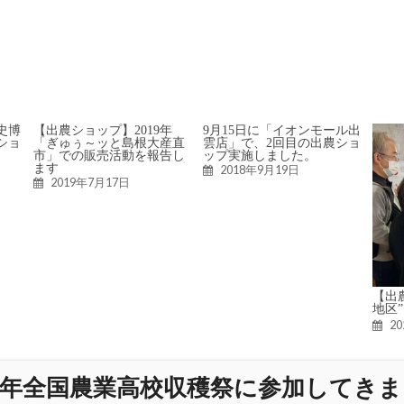
史博
【出農ショップ】2019年
9月15日に「イオンモール出
ショ
「ぎゅぅ～ッと島根大産直
雲店」で、2回目の出農ショ
市」での販売活動を報告し
ップ実施しました。
ます
2018年9月19日
2019年7月17日
【出
地区
2
18年全国農業高校収穫祭に参加してき