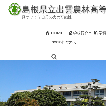
Skip
島根県立出雲農林高
to
content
見つけよう 自分の力の可能性
HOME
学校紹介
学
⁂中学生の方へ