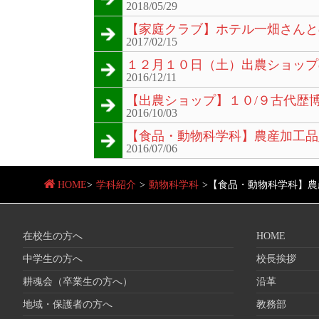
2018/05/29
【家庭クラブ】ホテル一畑さんと
2017/02/15
１２月１０日（土）出農ショップ
2016/12/11
【出農ショップ】１０/９古代歴
2016/10/03
【食品・動物科学科】農産加工品
2016/07/06
HOME
>
学科紹介
>
動物科学科
>
【食品・動物科学科】農
在校生の方へ
HOME
中学生の方へ
校長挨拶
耕魂会（卒業生の方へ）
沿革
地域・保護者の方へ
教務部