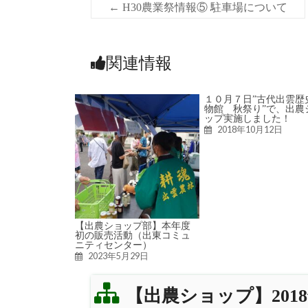
←
H30農業祭情報⑤ 駐車場について
関連情報
１０月７日”古代出雲歴
物館 秋祭り”で、出農
ップ実施しました！
2018年10月12日
【出農ショップ部】本年度
初の販売活動（出東コミュ
ニティセンター）
2023年5月29日
【出農ショップ】20