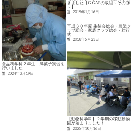
きました【G.GAPの取組～その⑨
～】
2019年1月16日
平成３０年度 生徒会総会・農業ク
ラブ総会・家庭クラブ総会・壮行
式
2018年5月23日
食品科学科２年生 洋菓子実習を
行いました
2024年3月19日
【動物科学科】２学期の移動動物
園が始まりました！
2025年10月16日