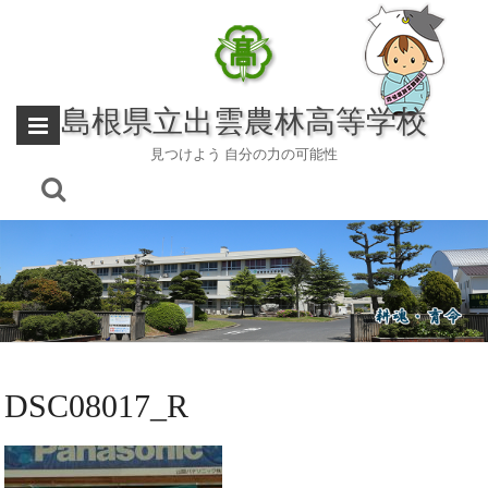
Skip
to
content
島根県立出雲農林高等学校
見つけよう 自分の力の可能性
DSC08017_R