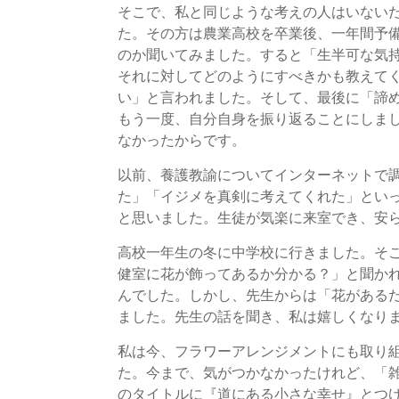
そこで、私と同じような考えの人はいない
た。その方は農業高校を卒業後、一年間予
のか聞いてみました。すると「生半可な気
それに対してどのようにすべきかも教えて
い」と言われました。そして、最後に「諦
もう一度、自分自身を振り返ることにしま
なかったからです。
以前、養護教諭についてインターネットで
た」「イジメを真剣に考えてくれた」とい
と思いました。生徒が気楽に来室でき、安
高校一年生の冬に中学校に行きました。そ
健室に花が飾ってあるか分かる？」と聞か
んでした。しかし、先生からは「花がある
ました。先生の話を聞き、私は嬉しくなり
私は今、フラワーアレンジメントにも取り
た。今まで、気がつかなかったけれど、「
のタイトルに『道にある小さな幸せ』とつ