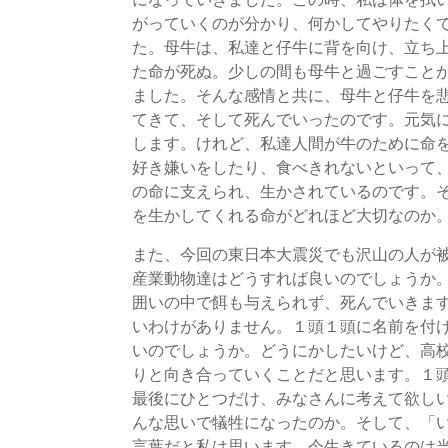
がっていくのが分かり、何かしてやりたく
た。母牛は、私達と仔牛に背を向け、立ち
た命が死ぬ。少しの間も母牛と過ごすこと
ました。そんな感情と共に、母牛と仔牛を
てきて、そして死んでいったのです。元気
します。けれど、私達人間が牛のために命
好き嫌いをしたり、食べきれないといって
の命に支えられ、生かされているのです。
を生かしてくれる命がどれほど大切なのか
また、今回の東日本大震災でも沢山の人が
産業動物達はどうすれば良いのでしょうか
囲いの中で餌も与えられず、死んでいきま
いわけがありません。１頭１頭に名前を付
いのでしょうか。どうにかしたいけど、高
りと向き合っていくことだと思います。１
最後にひとつだけ、みなさんに考えて欲し
んな思いで犠牲になったのか。そして、「
言葉だと私は思います。今生きているのは