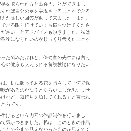
資格を取られた方と出会うことができまし
にすれば自分の夢を実現させることができる
超えた厳しい回答が返って来ました。また、
をできる限り続けていく習慣をつけてくださ
ください」とアドバイスも頂きました。私は
護教諭になりたいのかじっくり考えたことが
かった悩みだけれど、保健室の先生には言え
、心の健康も支えられる養護教諭になりたい
生は、机に飾ってある花を指さして「何で保
興味があるのかな？とぐらいにしか思いませ
るけれど、気持ちを癒してくれる」と言われ
たからです。
を生けるという内容の作品制作を行いまし
めて気がつきました。私は、このときの作品
ることで今まで見えなかったものが見えてく