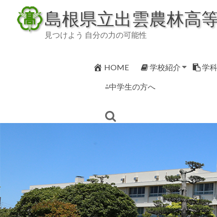
Skip
島根県立出雲農林高
to
content
見つけよう 自分の力の可能性
HOME
学校紹介
学
⁂中学生の方へ