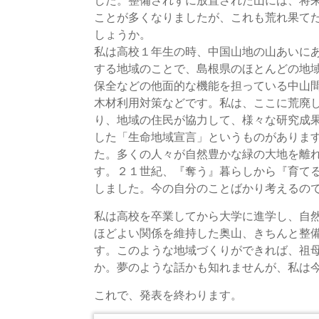
ことが多くなりましたが、これも荒れ果て
しょうか。
私は高校１年生の時、中国山地の山あいに
する地域のことで、島根県のほとんどの地
保全などの他面的な機能を担っている中山
木材利用対策などです。私は、ここに荒廃
り、地域の住民が協力して、様々な研究成
した「生命地域宣言」というものがありま
た。多くの人々が自然豊かな緑の大地を離
す。２１世紀、『奪う』暮らしから『育て
しました。今の自分のことばかり考えるの
私は高校を卒業してから大学に進学し、自
ほどよい関係を維持した奥山、きちんと整
す。このような地域づくりができれば、祖
か。夢のような話かも知れませんが、私は
これで、発表を終わります。