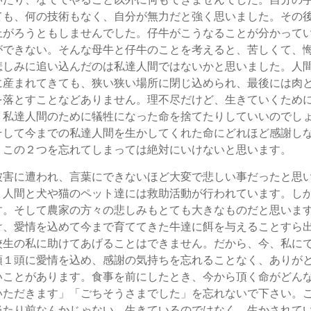
ても、何の技術もなく、自分が無力だと強く思いました。その
上がろうともしませんでした。仔牛がこうなることが分かって
ができない。そんな母牛と仔牛のことを考えると、苦しくて、
悲しみに追い込んだのは私達人間ではないかと思いました。人
に産まれてきても、狭い狭い場所に閉じ込められ、最後には肉
を落とすことなどありません。理不尽だけど、生きていくため
、私達人間のために犠牲になった命を捨てたりしていいのでし
そして今までの私達人間を生かしてくれた命にどれほど感謝し
。この２つを忘れてしまっては絶対にいけないと思います。
被害に遭われ、言葉にできないほど大変で悲しい事だったと思
。人間と犬や猫のペット達には救助活動が行われています。し
す。そして農家の方々の悲しみもとても大きなものだと思いま
け、愛情を込めて今まで育ててきた牛達に餌を与えることすら
校生の私に助けてあげることはできません。だから、今、私に
頭１頭に愛情を込め、感謝の気持ちを忘れることなく、ありが
いことがあります。食事を前にしたとき、今から頂く命がどん
いただきます」「ごちそうさまでした」を忘れないで下さい。
当たり前なんかじゃない。生きているのではなく、生かされて