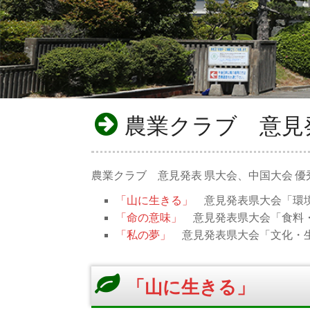
農業クラブ 意見
農業クラブ 意見発表 県大会、中国大会 
「山に生きる」
意見発表県大会「環境
「命の意味」
意見発表県大会「食料・
「私の夢」
意見発表県大会「文化・生
「山に生きる」