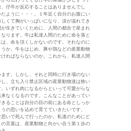
後、仔牛が反応することはありませんでし
いたように・・・。１年近く自分のお腹にい
悔しくて胸がいっぱいになり、涙が溢れてき
間が生きていくために、人間の都合で産まれ
となります。牛は私達人間のために命を落と
には、命を頂くしかないのです。それなのに
ょうか。牛をはじめ、豚や鶏などの産業動物
なければならないのか。これから、私達人間
います。しかし、それと同時に行き場のない
かし、立ち入り禁止区域の産業動物達は狭い
す。いずれ肉になるからといって可愛がらな
出来なくなるのです。こんなことがあってい
できることは自分の目の前にある命としっか
とうの思いを込めて育てていきたいです。
な思いで死んで行ったのか。私達のためにど
この言葉は、産業動物と向かい合う第１歩の
いる。