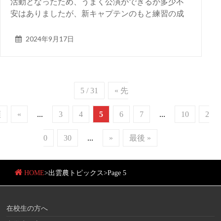
活動となったため、うまく公演ができるか多少不
安はありましたが、新キャプテンのもと練習の成
2024年9月17日
5 / 31
« 先
頭
«
...
3
4
5
6
7
...
10
2
0
30
...
»
最後 »
HOME
>
出雲農トピックス
>
Page 5
在校生の方へ