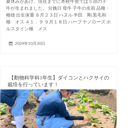
夏休みがあけ、現在までに本校牛舎では５頭の子
牛が生まれました。 分娩日 母牛 子牛の名前 品種・
雌雄 出生体重 ８月２３日 ハヌル 半田 剛 黒毛和
種 オス ４１．９ ９月１８日 ハーブ ヤノローズ ホ
ルスタイン種 メス
2024年10月30日
【動物科学科1年生】ダイコンとハクサイの
栽培を行っています！