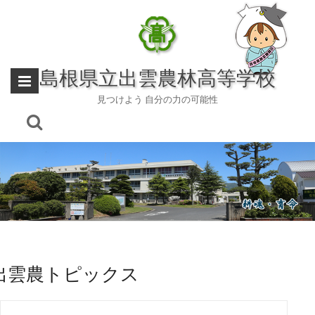
Skip
to
content
島根県立出雲農林高等学校
見つけよう 自分の力の可能性
出雲農トピックス