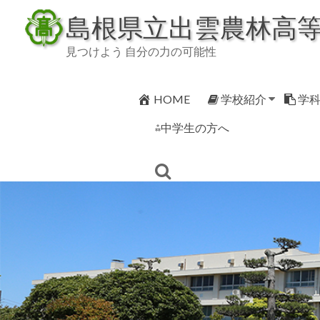
Skip
島根県立出雲農林高
to
content
見つけよう 自分の力の可能性
HOME
学校紹介
学
⁂中学生の方へ