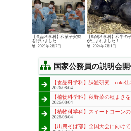
【食品科学科】和菓子実習
【動物科学科】和牛の
を行いました
が生まれました！
2025年2月7日
2024年7月1日
国家公務員の説明会開
【食品科学科】課題研究 coke出
2026/08/04
【植物科学科】秋野菜の種まきを
2026/08/04
【植物科学科】スイートコーンの
2026/08/04
【出農そば部】全国大会に向けて