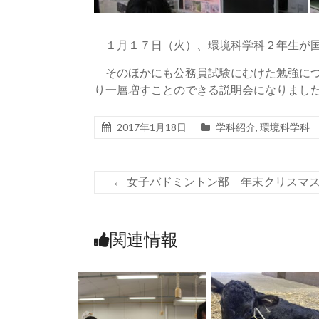
１月１７日（火）、環境科学科２年生が国
そのほかにも公務員試験にむけた勉強につ
り一層増すことのできる説明会になりまし
2017年1月18日
学科紹介
,
環境科学科
←
女子バドミントン部 年末クリスマ
関連情報