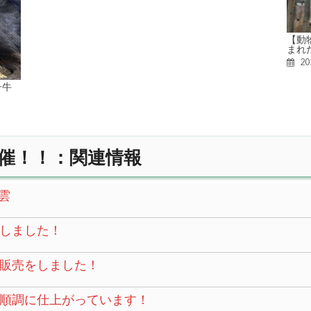
【動
まれ
2
子牛
催！！：関連情報
雲
しました！
販売をしました！
順調に仕上がっています！