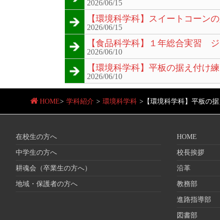
2026/06/15
【環境科学科】スイートコーンの
2026/06/15
【食品科学科】１年総合実習 ジ
2026/06/10
【環境科学科】平板の据え付け練
2026/06/10
HOME
>
学科紹介
>
環境科学科
>
【環境科学科】平板の据
在校生の方へ
HOME
中学生の方へ
校長挨拶
耕魂会（卒業生の方へ）
沿革
地域・保護者の方へ
教務部
進路指導部
図書部