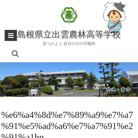
Skip
to
content
島根県立出雲農林高等学校
見つけよう 自分の力の可能性
%e6%a4%8d%e7%89%a9%e7%a7
%91%e5%ad%a6%e7%a7%91%e2
%91%a1hp