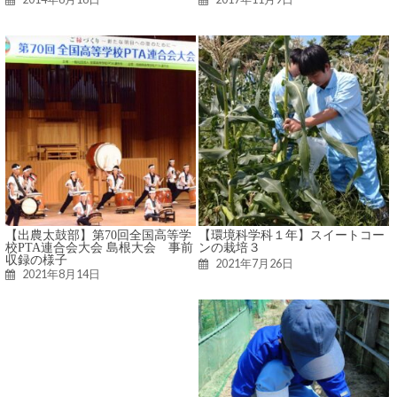
【出農太鼓部】第70回全国高等学
【環境科学科１年】スイートコー
校PTA連合会大会 島根大会 事前
ンの栽培３
収録の様子
2021年7月26日
2021年8月14日