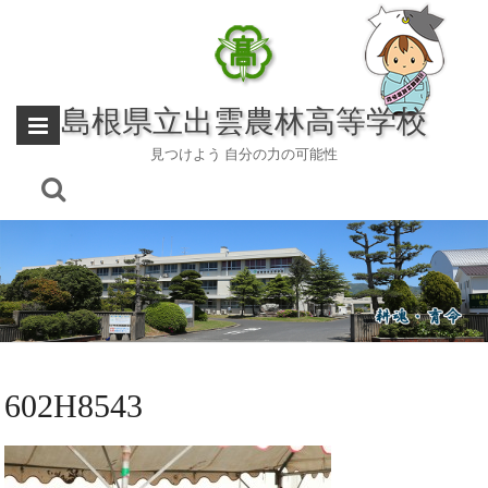
Skip
to
content
島根県立出雲農林高等学校
見つけよう 自分の力の可能性
602H8543