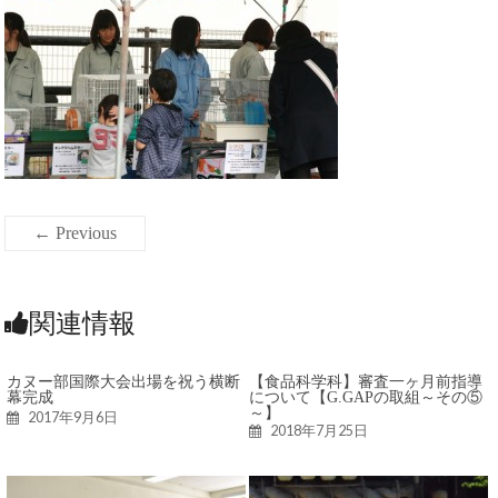
← Previous
関連情報
カヌー部国際大会出場を祝う横断
【食品科学科】審査一ヶ月前指導
幕完成
について【G.GAPの取組～その⑤
～】
2017年9月6日
2018年7月25日