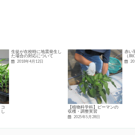
生徒が在校時に地震発生し
赤い
た場合の対応について
（JR
2018年4月12日
2
トコ
【植物科学科】ピーマンの
まし
収穫・調整実習
2025年5月28日