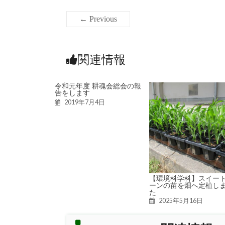
← Previous
関連情報
令和元年度 耕魂会総会の報
告をします
2019年7月4日
【環境科学科】スイー
ーンの苗を畑へ定植し
た
2025年5月16日