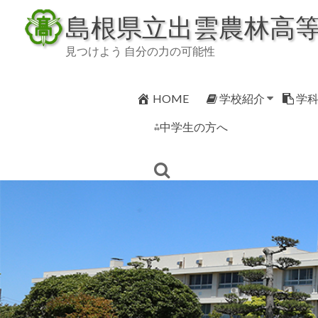
Skip
島根県立出雲農林高
to
content
見つけよう 自分の力の可能性
HOME
学校紹介
学
⁂中学生の方へ