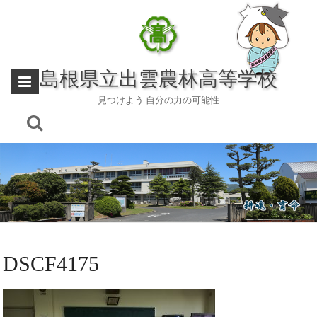
Skip
to
content
島根県立出雲農林高等学校
見つけよう 自分の力の可能性
DSCF4175