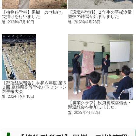
【植物科学科】果樹 カサ掛け、
【環境科学科】２年生の平板測量
袋掛けを行いました
競技の練習が始まりました
2024年7月10日
2026年4月28日
【部活結果報告】令和６年度 第５
０回 島根県高等学校バドミントン
選手権大会
2024年9月18日
【農業クラブ】役員養成講習会・
県連総会へ参加しました。
2025年4月22日