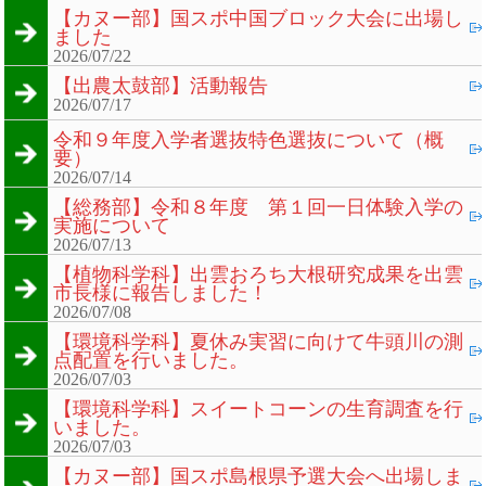
【カヌー部】国スポ中国ブロック大会に出場し
ました
2026/07/22
【出農太鼓部】活動報告
2026/07/17
令和９年度入学者選抜特色選抜について（概
要）
2026/07/14
【総務部】令和８年度 第１回一日体験入学の
実施について
2026/07/13
【植物科学科】出雲おろち大根研究成果を出雲
市長様に報告しました！
2026/07/08
【環境科学科】夏休み実習に向けて牛頭川の測
点配置を行いました。
2026/07/03
【環境科学科】スイートコーンの生育調査を行
いました。
2026/07/03
【カヌー部】国スポ島根県予選大会へ出場しま