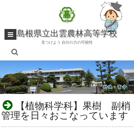
Skip
to
content
島根県立出雲農林高等学校
見つけよう 自分の力の可能性
【植物科学科】果樹 副梢
管理を日々おこなっています