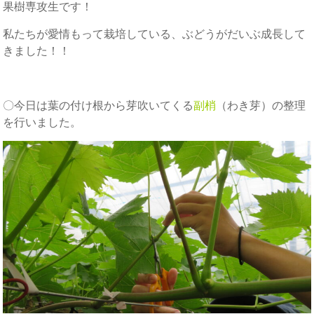
果樹専攻生です！
私たちが愛情もって栽培している、ぶどうがだいぶ成長して
きました！！
〇今日は葉の付け根から芽吹いてくる
副梢
（わき芽）の整理
を行いました。