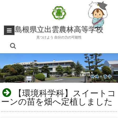
Skip
to
content
島根県立出雲農林高等学校
見つけよう 自分の力の可能性
【環境科学科】スイートコ
ーンの苗を畑へ定植しました