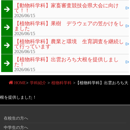
【動物科学科】家畜審査競技会県大会に向け
て！！
2026/06/15
【植物科学科】果樹 デラウェアの笠かけをし
ました
2026/06/15
【植物科学科】農業と環境 生育調査を継続し
て行っています
2026/06/15
【植物科学科】出雲おろち大根を提供しまし
た！
2026/06/15
HOME
>
学科紹介
>
植物科学科
>
【植物科学科】出雲おろち大
根を提供しました！
在校生の方へ
中学生の方へ