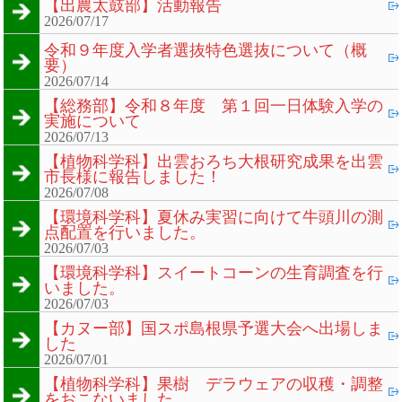
【出農太鼓部】活動報告
2026/07/17
令和９年度入学者選抜特色選抜について（概
要）
2026/07/14
【総務部】令和８年度 第１回一日体験入学の
実施について
2026/07/13
【植物科学科】出雲おろち大根研究成果を出雲
市長様に報告しました！
2026/07/08
【環境科学科】夏休み実習に向けて牛頭川の測
点配置を行いました。
2026/07/03
【環境科学科】スイートコーンの生育調査を行
いました。
2026/07/03
【カヌー部】国スポ島根県予選大会へ出場しま
した
2026/07/01
【植物科学科】果樹 デラウェアの収穫・調整
をおこないました