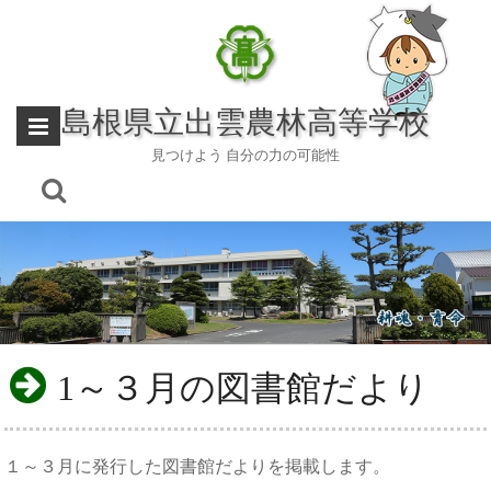
Skip
to
content
島根県立出雲農林高等学校
見つけよう 自分の力の可能性
1～３月の図書館だより
１～３月に発行した図書館だよりを掲載します。