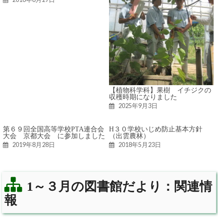
【植物科学科】果樹 イチジクの
収穫時期になりました
2025年9月3日
第６９回全国高等学校PTA連合会
H３０学校いじめ防止基本方針
大会 京都大会 に参加しました
（出雲農林）
2019年8月28日
2018年5月23日
1～３月の図書館だより：関連情
報