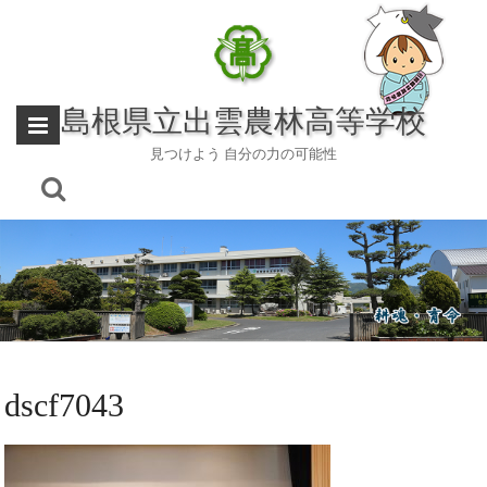
Skip
to
content
島根県立出雲農林高等学校
見つけよう 自分の力の可能性
dscf7043