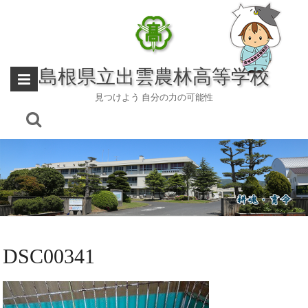
Skip
to
content
島根県立出雲農林高等学校
見つけよう 自分の力の可能性
DSC00341