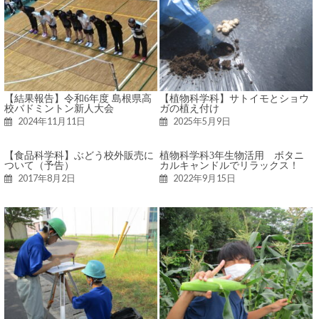
【結果報告】令和6年度 島根県高
【植物科学科】サトイモとショウ
校バドミントン新人大会
ガの植え付け
2024年11月11日
2025年5月9日
【食品科学科】ぶどう校外販売に
植物科学科3年生物活用 ボタニ
ついて（予告）
カルキャンドルでリラックス！
2017年8月2日
2022年9月15日