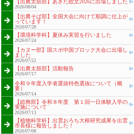
【出農太鼓部】あきた総文2026に出場しました
2026/08/04
【出農そば部】全国大会に向けて順調に仕上が
っています！
2026/07/28
【環境科学科】夏休み実習を行いました
2026/07/24
【カヌー部】国スポ中国ブロック大会に出場し
ました
2026/07/22
【出農太鼓部】活動報告
2026/07/17
令和９年度入学者選抜特色選抜について（概
要）
2026/07/14
【総務部】令和８年度 第１回一日体験入学の
実施について
2026/07/13
【植物科学科】出雲おろち大根研究成果を出雲
市長様に報告しました！
2026/07/08