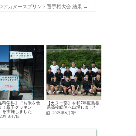
7アジアカヌースプリント選手権大会 結果
→
品科学科】『お米を食
【カヌー部】令和7年度島根
う！親子クッキン
県高校総体へ出場しました
』を実施しました
2025年6月3日
023年8月7日