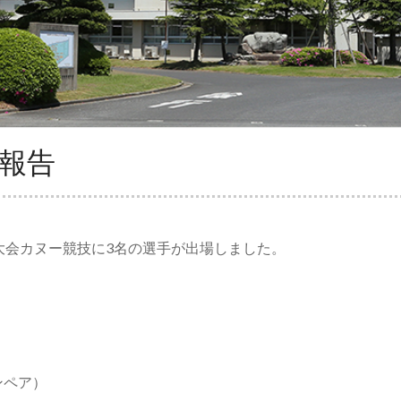
体報告
大会カヌー競技に3名の選手が出場しました。
）
ンペア）