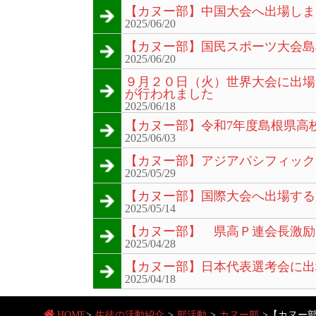
【カヌー部】中国大会へ出場しま
2025/06/20
【カヌー部】国民スポーツ大会島
2025/06/20
９月２０日（火）世界大会に出場
が行われました
2025/06/18
【カヌー部】令和7年度島根県高
2025/06/03
【カヌー部】アジアパシフィック
2025/05/29
【カヌー部】国際大会へ出場する
2025/05/14
【カヌー部】 県高Ｐ連会長激励
2025/04/28
【カヌー部】日本代表選考会に出
2025/04/18
HOME
>
生徒の活動紹介
>
部活動
>
カヌー部
>
【カヌー