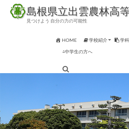
Skip
島根県立出雲農林高
to
content
見つけよう 自分の力の可能性
HOME
学校紹介
学
⁂中学生の方へ