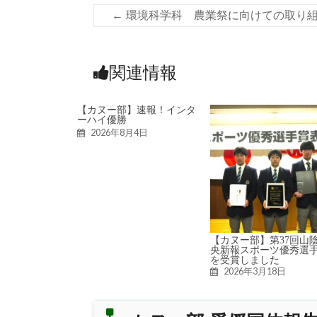
←
環境科学科 農業祭に向けての取り
関連情報
【カヌー部】速報！インタ
ーハイ優勝
2026年8月4日
【カヌー部】第37回山
央新報スポーツ優秀選
を受賞しました
2026年3月18日