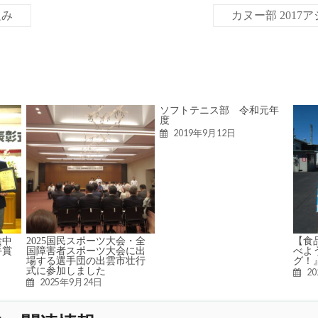
組み
カヌー部 201
ソフトテニス部 令和元年
度
2019年9月12日
陰中
2025国民スポーツ大会・全
【食
手賞
国障害者スポーツ大会に出
べよ
場する選手団の出雲市壮行
グ！
式に参加しました
2
2025年9月24日