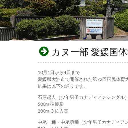
カヌー部 愛媛国
10月1日から4日まで
愛媛県大洲市で開催された第72回国民体育
結果は以下の通りです。
石原起人（少年男子カナディアンシングル
500m 準優勝
200m ３位入賞
中尾一稀・中尾勇稀（少年男子カナディア