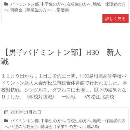
バドミントン部
,
中学生の方へ
,
在校生の方へ
,
地域・保護者の方
へ
,
耕魂会（卒業生の方へ）
,
部活動
詳しく見る
【男子バドミントン部】H30 新人
戦
１１月９日から１１日までの三日間、H30島根県高等学校バ
ドミントン新人大会が松江市総合体育館で行われました。 学
校対抗戦、シングルス、ダブルスに出場し、以下の結果とな
りました。《学校対抗戦》 一回戦 VS.松江北高校
2018年11月21日
バドミントン部
,
中学生の方へ
,
在校生の方へ
,
地域・保護者の方
へ
,
生徒の活動紹介
,
耕魂会（卒業生の方へ）
,
部活動