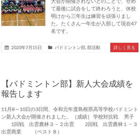
大会が開催されないとのことで、せめ
て最後に試合をして終わろうと、休校
明けから三年生は練習を頑張りまし
た。たくさん一年生が入部して現在47
名です。
2020年7月15日
バドミントン部
,
部活動
詳しく見る
【バドミントン部】新人大会成績を
報告します
11月8～10日の3日間、令和元年度島根県高等学校バドミント
ン新人大会が開催されました。 ［成績］ 学校対抗戦 男子
1回戦 出雲農林３－２出雲 2回戦 出雲農林１－３
出雲商業 （ベスト８）