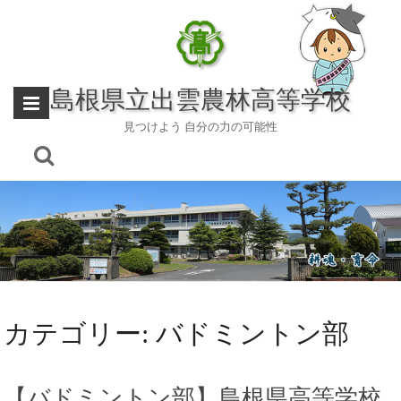
Skip
to
content
島根県立出雲農林高等学校
見つけよう 自分の力の可能性
カテゴリー:
バドミントン部
【バドミントン部】島根県高等学校