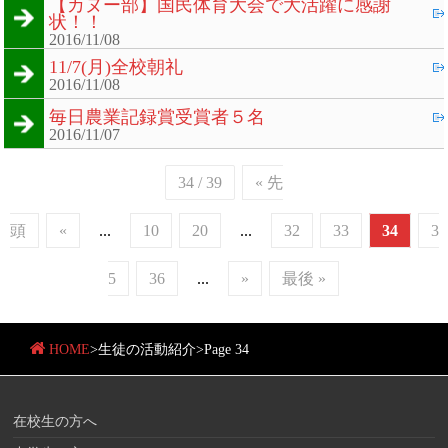
【カヌー部】国民体育大会で大活躍に感謝
状！！
2016/11/08
11/7(月)全校朝礼
2016/11/08
毎日農業記録賞受賞者５名
2016/11/07
34 / 39
« 先
頭
«
...
10
20
...
32
33
34
3
5
36
...
»
最後 »
HOME
>
生徒の活動紹介
>
Page 34
在校生の方へ