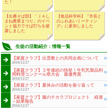
た！
【出農そば部】「ＪＡし
【食品科学科】『市長と
まね農業まつり」のイベ
のふれあいミーティン
ント協力でそば打ちを披
グ』に参加しました
露しました
生徒の活動紹介：情報一覧
【家庭クラブ】出雲教との共同企画について
2016/12/27
【家庭クラブ】２年連続の快挙！牛乳乳製品利
用料理コンクール県大会 最優秀賞
2016/12/27
【家庭クラブ】夏休みの活動を振り返って
2016/12/27
【家庭クラブ】服のチカラプロジェクト 経過
～結果報告
2016/12/27