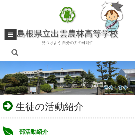
Skip
to
content
島根県立出雲農林高等学校
見つけよう 自分の力の可能性
生徒の活動紹介
部活動紹介