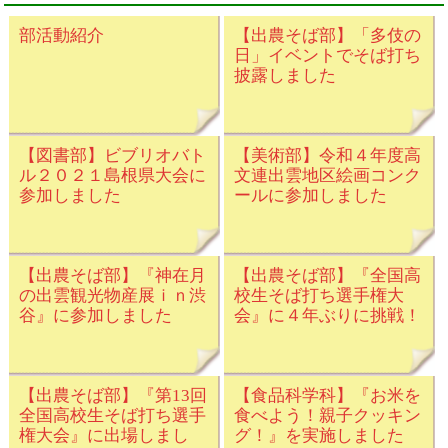
部活動紹介
【出農そば部】「多伎の
日」イベントでそば打ち
披露しました
【図書部】ビブリオバト
【美術部】令和４年度高
ル２０２１島根県大会に
文連出雲地区絵画コンク
参加しました
ールに参加しました
【出農そば部】『神在月
【出農そば部】『全国高
の出雲観光物産展ｉｎ渋
校生そば打ち選手権大
谷』に参加しました
会』に４年ぶりに挑戦！
【出農そば部】『第13回
【食品科学科】『お米を
全国高校生そば打ち選手
食べよう！親子クッキン
権大会』に出場しまし
グ！』を実施しました