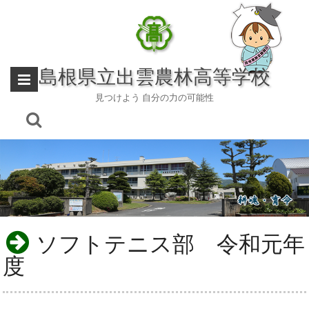
Skip
to
content
島根県立出雲農林高等学校
見つけよう 自分の力の可能性
ソフトテニス部 令和元年
度