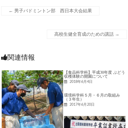
←
男子バドミントン部 西日本大会結果
高校生健全育成のための講話
→
関連情報
【食品科学科】平成30年度 ぶどう
収穫体験の開園について
2018年6月4日
環境科学科５月・６月の取組み
（３年生）
2017年6月20日