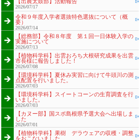
【出農太鼓部】活動報告
2026/07/17
令和９年度入学者選抜特色選抜について（概
要）
2026/07/14
【総務部】令和８年度 第１回一日体験入学の
実施について
2026/07/13
【植物科学科】出雲おろち大根研究成果を出雲
市長様に報告しました！
2026/07/08
【環境科学科】夏休み実習に向けて牛頭川の測
点配置を行いました。
2026/07/03
【環境科学科】スイートコーンの生育調査を行
いました。
2026/07/03
【カヌー部】国スポ島根県予選大会へ出場しま
した
2026/07/01
【植物科学科】果樹 デラウェアの収穫・調整
をおこないました