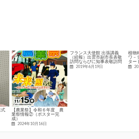
フランス大使館 出張講義
植物
（続報）出雲市副市長表敬
ワ－
訪問ならびに知事表敬訪問
ター
2019年6月19日
2
業式
【農業祭】令和６年度 農
業祭情報②（ポスター完
成）
2024年10月16日