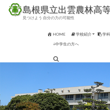
Skip
島根県立出雲農林高
to
content
見つけよう 自分の力の可能性
HOME
学校紹介
学
⁂中学生の方へ