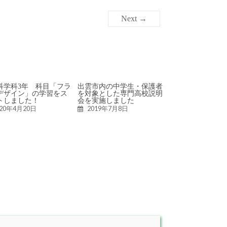
Next →
科学科3年 科目「フラ
出雲市内の中学生・保護者
デザイン」の学習をス
を対象とした専門高校説明
トしました！
会を実施しました
020年4月20日
2019年7月8日