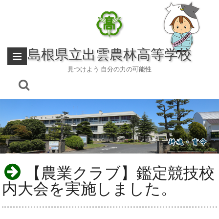
Skip
to
content
島根県立出雲農林高等学校
見つけよう 自分の力の可能性
【農業クラブ】鑑定競技校
内大会を実施しました。