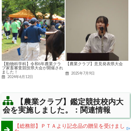
【動物科学科】令和6年農業クラ
【農業クラブ】意見発表県大会
ブ家畜審査競技県大会が開催され
ました！
2025年7月9日
2024年6月12日
【農業クラブ】鑑定競技校内大
会を実施しました。：関連情報
【総務部】ＰＴＡより記念品の贈呈を受けまし
た