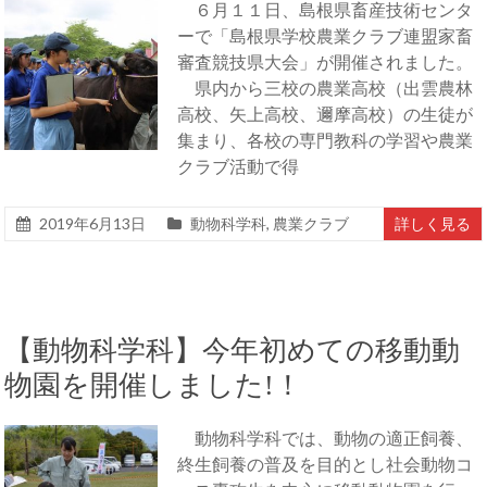
６月１１日、島根県畜産技術センタ
ーで「島根県学校農業クラブ連盟家畜
審査競技県大会」が開催されました。
県内から三校の農業高校（出雲農林
高校、矢上高校、邇摩高校）の生徒が
集まり、各校の専門教科の学習や農業
クラブ活動で得
2019年6月13日
動物科学科
,
農業クラブ
詳しく見る
【動物科学科】今年初めての移動動
物園を開催しました!！
動物科学科では、動物の適正飼養、
終生飼養の普及を目的とし社会動物コ