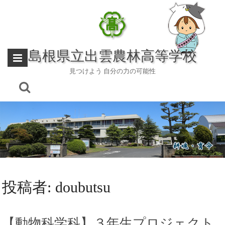
Skip
to
content
島根県立出雲農林高等学校
見つけよう 自分の力の可能性
投稿者:
doubutsu
【動物科学科】３年生プロジェクト