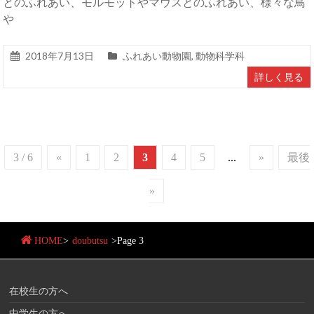
とのふれあい、モルモットやマウスとのふれあい、様々な鳥
や
2018年7月13日
ふれあい動物園
,
動物科学科
詳しく見る
3 / 6
«
1
2
3
4
5
...
»
最後
»
HOME
>
doubutsu
>
Page 3
在校生の方へ
中学生の方へ