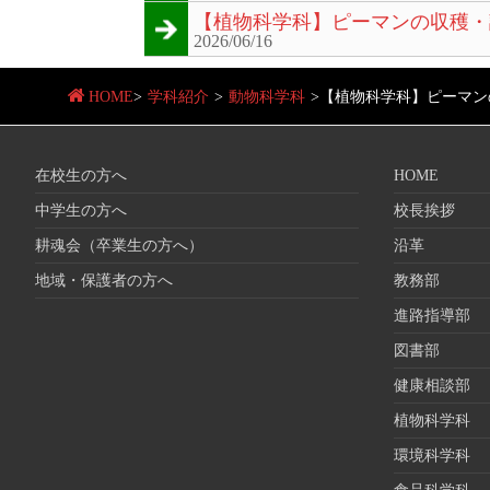
【植物科学科】ピーマンの収穫・
2026/06/16
HOME
>
学科紹介
>
動物科学科
>
【植物科学科】ピーマン
在校生の方へ
HOME
中学生の方へ
校長挨拶
耕魂会（卒業生の方へ）
沿革
地域・保護者の方へ
教務部
進路指導部
図書部
健康相談部
植物科学科
環境科学科