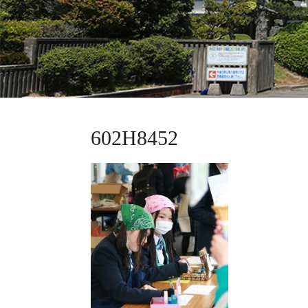
602H8452