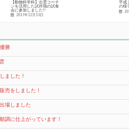
【動物科学科】出雲コーチ
平成
ンを活用した試作鶏の試食
の様
会に参加しました!!
2
2017年12月13日
優勝
雲
しました！
販売をしました！
に出場しました
順調に仕上がっています！