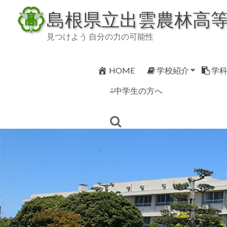
Skip
島根県立出雲農林高
to
content
見つけよう 自分の力の可能性
HOME
学校紹介
学
⁂中学生の方へ