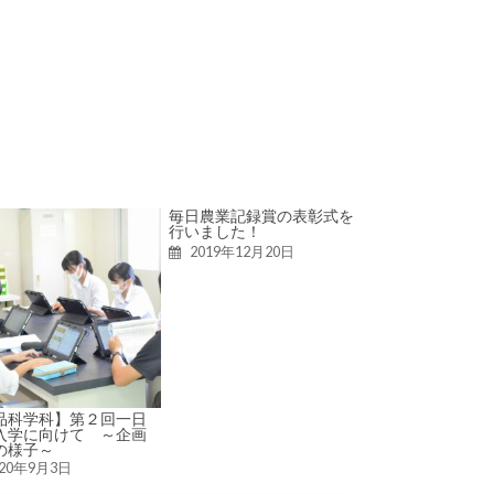
毎日農業記録賞の表彰式を
行いました！
2019年12月20日
品科学科】第２回一日
入学に向けて ～企画
の様子～
020年9月3日