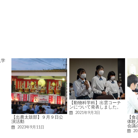
入学
【動物科学科】出雲コーチ
ンについて発表しました。
2021年9月3日
【出農太鼓部】９月９日公
【食
演活動
体験
会議
2023年9月11日
2