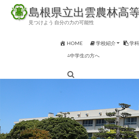
Skip
島根県立出雲農林高
to
content
見つけよう 自分の力の可能性
HOME
学校紹介
学
⁂中学生の方へ