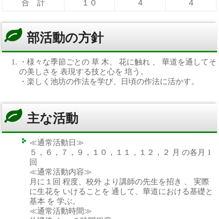
合 計
１０
４
４
部活動の方針
・様々な季節ごとの 草 木、 花に触れ 、 華道を通してそ
の美しさを 表現する技と心を 培う。
・楽しく池坊の作法を学び、日頃の作法に活かす。
主な活動
≪通常活動日≫
５，６，７，９，１０，１１，１２，２ 月 の各月 1
回
≪通常活動内容≫
月に１回 程度、校外 より講師の先生を招き 、 実際
に生花を いけることを 通して、華道における基礎と
基本 を 学ぶ。
≪通常活動時間≫