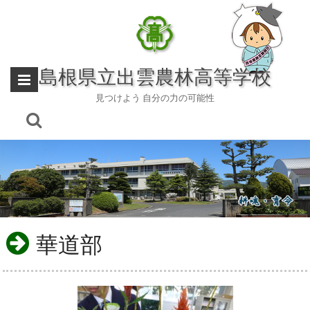
Skip
to
content
島根県立出雲農林高等学校
見つけよう 自分の力の可能性
華道部