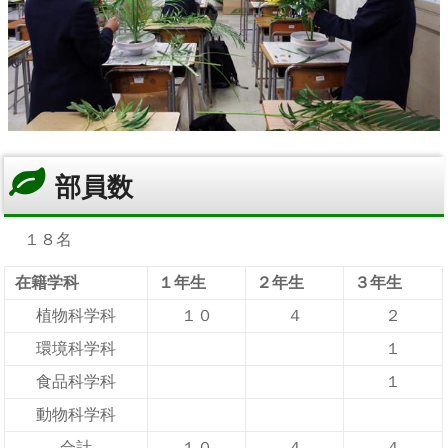
部員数
１８名
在籍学科
１年生
２年生
３年生
植物科学科
１０
４
２
環境科学科
１
食品科学科
１
動物科学科
合計
１０
４
４