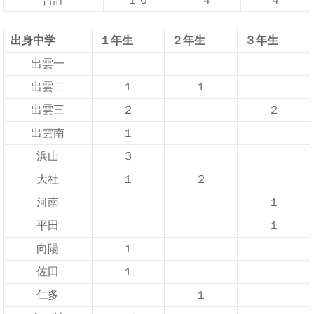
出身中学
１年生
２年生
３年生
出雲一
出雲二
１
１
出雲三
２
２
出雲南
１
浜山
３
大社
１
２
河南
１
平田
１
向陽
１
佐田
１
仁多
１