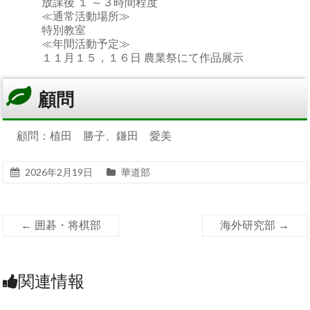
放課後 １ ～３時間程度
≪通常活動場所≫
特別教室
≪年間活動予定≫
１１月１５，１６日 農業祭にて作品展示
顧問
顧問：植田 勝子、鎌田 愛美
2026年2月19日
華道部
←
囲碁・将棋部
海外研究部
→
関連情報