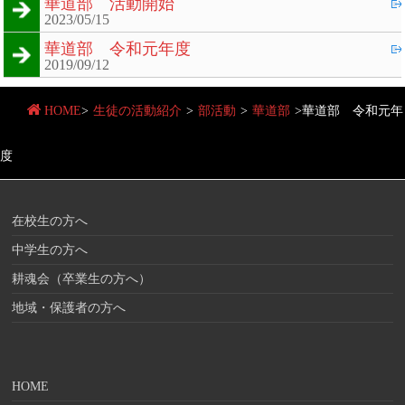
華道部 活動開始
2023/05/15
華道部 令和元年度
2019/09/12
HOME
>
生徒の活動紹介
>
部活動
>
華道部
>
華道部 令和元年
度
在校生の方へ
中学生の方へ
耕魂会（卒業生の方へ）
地域・保護者の方へ
HOME