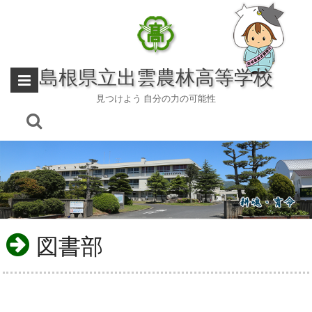
Skip
to
content
島根県立出雲農林高等学校
見つけよう 自分の力の可能性
図書部