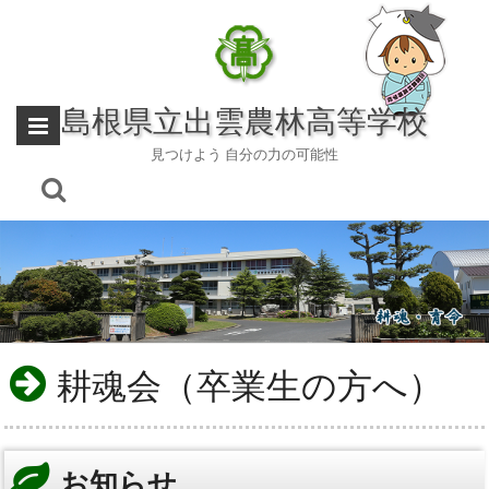
Skip
to
content
島根県立出雲農林高等学校
見つけよう 自分の力の可能性
耕魂会（卒業生の方へ）
お知らせ