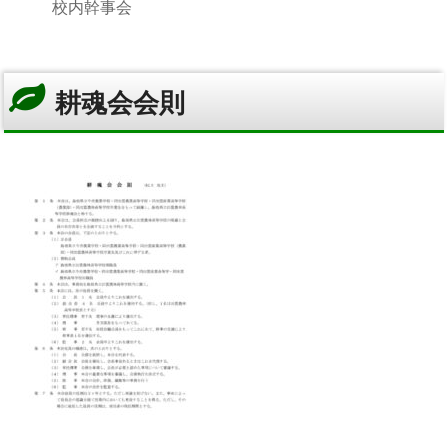
校内幹事会
耕魂会会則