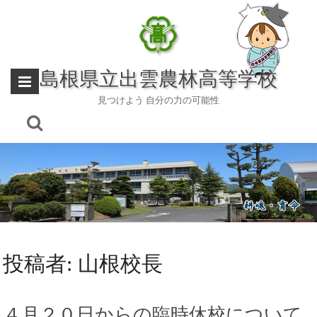
Skip
to
content
島根県立出雲農林高等学校
見つけよう 自分の力の可能性
投稿者:
山根校長
４月２０日からの臨時休校について